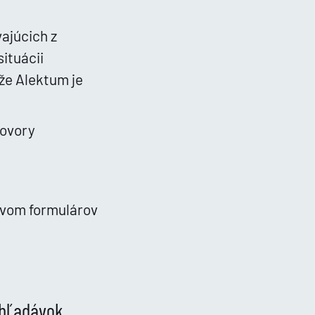
ajúcich z
ituácii
že Alektum je
hovory
tvom formulárov
ohľadávok.