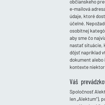
občianskeho preu
e-mailová adresa
údaje, ktoré dos
účelné. Nepožad
osobitnej kategó
aby sme čo najvi
nastať situácie,
dôjsť napríklad 
dokument alebo 
kontexte niektor
Váš prevádzko
Spoločnosť Alektu
len „Alektum“), 