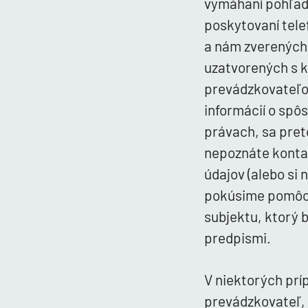
vymáhaní pohľadá
poskytovaní tele
a nám zverených
uzatvorených s k
prevádzkovateľom
informácií o spô
právach, sa pret
nepoznáte konta
údajov (alebo si 
pokúsime pomôcť
subjektu, ktorý 
predpismi.
V niektorých pr
prevádzkovateľ, 