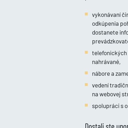
vykonávaní či
odkúpenia poh
dostanete inf
prevádzkovate
telefonických
nahrávané,
nábore a zam
vedení tradič
na webovej st
spolupráci s 
Dostali ste up