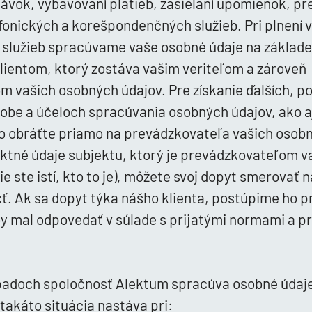
vok, vybavovaní platieb, zasielaní upomienok, pre
fonických a korešpondenčných služieb. Pri plnení 
 služieb spracúvame vaše osobné údaje na základe
lientom, ktorý zostáva vašim veriteľom a zároveň
 vašich osobných údajov. Pre získanie ďalších, p
sobe a účeloch spracúvania osobných údajov, ako a
o obráťte priamo na prevádzkovateľa vašich osobn
ktné údaje subjektu, ktorý je prevádzkovateľom v
nie ste istí, kto to je), môžete svoj dopyt smerovať 
. Ak sa dopyt týka nášho klienta, postúpime ho p
by mal odpovedať v súlade s prijatými normami a p
ípadoch spoločnosť Alektum spracúva osobné údaj
takáto situácia nastáva pri: