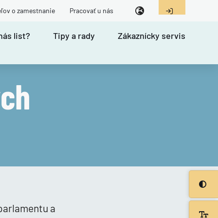
eľov o zamestnanie
Pracovať u nás
nás list?
Tipy a rady
Zákaznícky servis
ých
parlamentu a