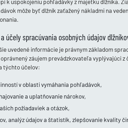
i k uspokojeniu pohľadávky z majetku dlžníka. Žiaľ
dávok môže byť dlžník zaťažený nákladmi na veden
onania.
 a účely spracúvania osobných údajov dlžníko
šie uvedené informácie je právnym základom spra
oprávnený záujem prevádzkovateľa vyplývajúci z čl.
a týchto účelov:
inností v oblasti vymáhania pohľadávok,
bhajovanie a uplatňovanie nárokov,
ašich požiadaviek a otázok,
v, analýz údajov a štatistík, zlepšovanie kvality či