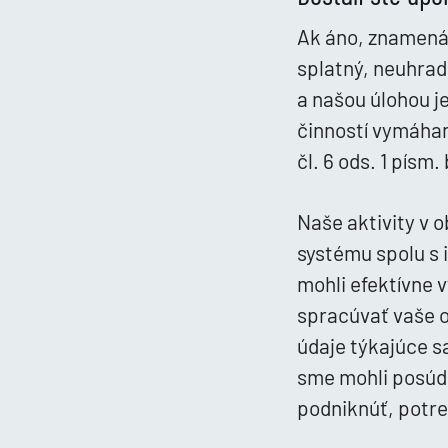
Ak áno, znamená 
splatný, neuhrad
a našou úlohou 
činností vymáha
čl. 6 ods. 1 písm.
Naše aktivity v
systému spolu s 
mohli efektívne 
spracúvať vaše 
údaje týkajúce s
sme mohli posúd
podniknúť, potreb