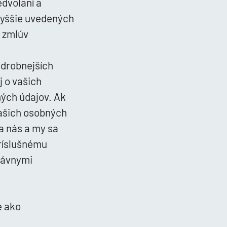
dvolaní a
vyššie uvedených
 zmlúv
odrobnejších
j o vašich
ých údajov. Ak
ašich osobných
na nás a my sa
ríslušnému
rávnymi
e ako