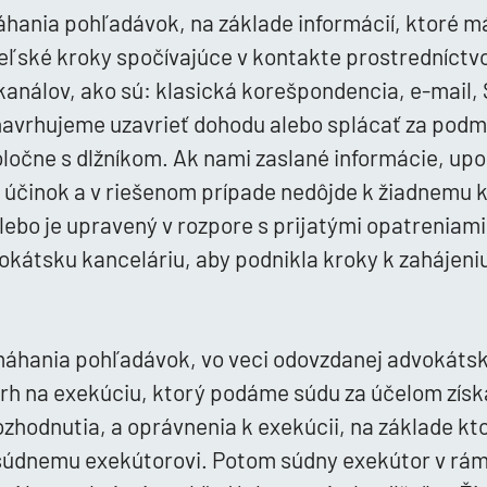
áhania pohľadávok, na základe informácií, ktoré má
eľské kroky spočívajúce v kontakte prostredníct
nálov, ako sú: klasická korešpondencia, e-mail, 
ž navrhujeme uzavrieť dohodu alebo splácať za pod
očne s dlžníkom. Ak nami zaslané informácie, up
 účinok a v riešenom prípade nedôjde k žiadnemu k
alebo je upravený v rozpore s prijatými opatreniam
vokátsku kanceláriu, aby podnikla kroky k zahájen
máhania pohľadávok, vo veci odovzdanej advokátske
rh na exekúciu, ktorý podáme súdu za účelom získ
zhodnutia, a oprávnenia k exekúcii, na základe 
súdnemu exekútorovi. Potom súdny exekútor v rámc