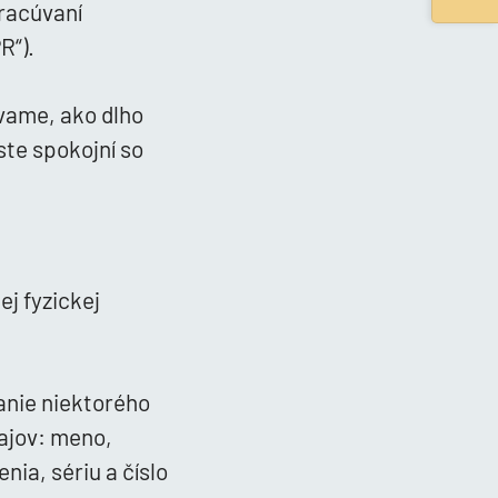
pracúvaní
R“).
úvame, ako dlho
ste spokojní so
ej fyzickej
anie niektorého
ajov: meno,
nia, sériu a číslo