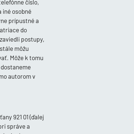
lefónne číslo,
a iné osobné
vne prípustné a
atriace do
zaviedli postupy,
 stále môžu
vať. Môže k tomu
ok dostaneme
amo autorom v
ťany 921 01 (ďalej
ri správe a