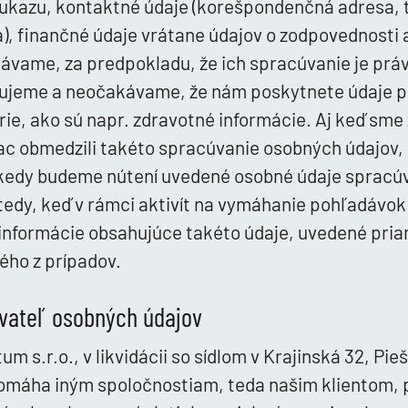
kazu, kontaktné údaje (korešpondenčná adresa, te
), finančné údaje vrátane údajov o zodpovednosti 
távame, za predpokladu, že ich spracúvanie je prá
ujeme a neočakávame, že nám poskytnete údaje p
rie, ako sú napr. zdravotné informácie. Aj keď sme 
ac obmedzili takéto spracúvanie osobných údajov,
 kedy budeme nútení uvedené osobné údaje spracú
vtedy, keď v rámci aktivít na vymáhanie pohľadáv
informácie obsahujúce takéto údaje, uvedené pri
ého z prípadov.
vateľ osobných údajov
m s.r.o., v likvidácii so sídlom v Krajinská 32, Pieš
pomáha iným spoločnostiam, teda našim klientom, p