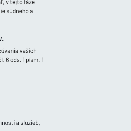
, v tejto fáze
ie súdneho a
v.
cúvania vašich
 6 ods. 1 písm. f
nnosti a služieb,