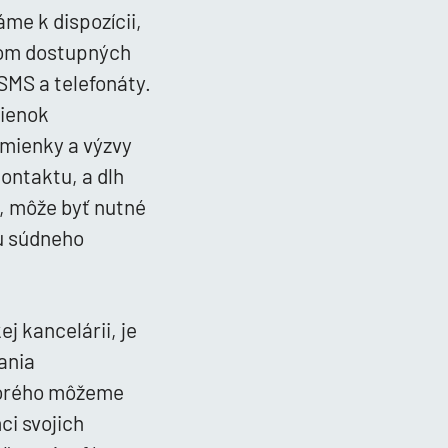
me k dispozícii,
vom dostupných
SMS a telefonáty.
mienok
omienky a výzvy
ontaktu, a dlh
i, môže byť nutné
iu súdneho
j kancelárii, je
ania
ktorého môžeme
i svojich