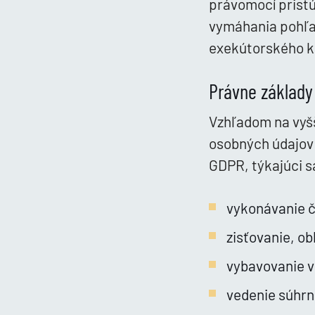
právomocí pristúp
vymáhania pohľa
exekútorského k
Právne základy
Vzhľadom na vyš
osobných údajov 
GDPR, týkajúci s
vykonávanie č
zisťovanie, o
vybavovanie v
vedenie súhrno