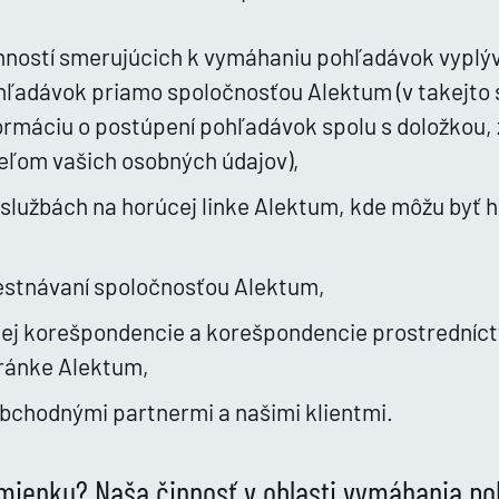
nností smerujúcich k vymáhaniu pohľadávok vyplýv
ľadávok priamo spoločnosťou Alektum (v takejto s
ormáciu o postúpení pohľadávok spolu s doložkou, 
ľom vašich osobných údajov),
 službách na horúcej linke Alektum, kde môžu byť 
estnávaní spoločnosťou Alektum,
nej korešpondencie a korešpondencie prostredníc
ránke Alektum,
obchodnými partnermi a našimi klientmi.
omienku? Naša činnosť v oblasti vymáhania p