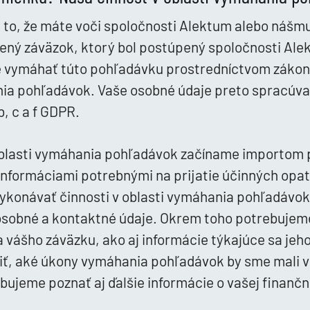
to, že máte voči spoločnosti Alektum alebo nášmu
ený záväzok, ktorý bol postúpený spoločnosti Ale
je vymáhať túto pohľadávku prostredníctvom záko
nia pohľadávok. Vaše osobné údaje preto spracúv
 b, c a f GDPR.
 oblasti vymáhania pohľadávok začíname importom 
informáciami potrebnými na prijatie účinných opa
vykonávať činnosti v oblasti vymáhania pohľadávo
osobné a kontaktné údaje. Okrem toho potrebujem
a vášho záväzku, ako aj informácie týkajúce sa jeh
iť, aké úkony vymáhania pohľadávok by sme mali 
ujeme poznať aj ďalšie informácie o vašej finančne