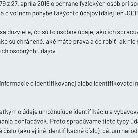
9 z 27. apríla 2016 o ochrane fyzických osôb pri s
a o voľnom pohybe takýchto údajov (ďalej len „GDP
 sa dozviete, čo sú to osobné údaje, ako ich sprac
ko sú chránené, aké máte práva a čo robiť, ak nie 
ich osobných údajov.
nformácie o identifikovanej alebo identifikovateľn
etkým o údaje umožňujúce identifikáciu a vybavov
hania pohľadávok. Preto spracúvame tieto typy úd
é číslo (ako aj iné identifikačné číslo), dátum narode