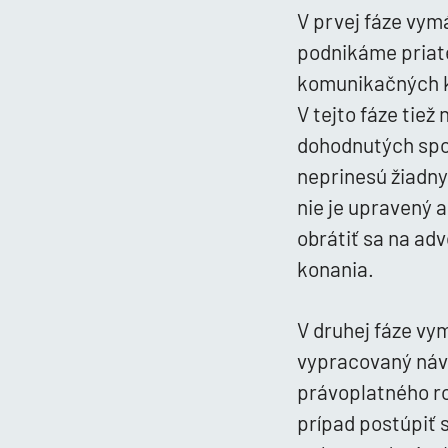
V prvej fáze vym
podnikáme priat
komunikačných ka
V tejto fáze tie
dohodnutých spol
neprinesú žiadny
nie je upravený 
obrátiť sa na ad
konania.
V druhej fáze vy
vypracovaný náv
právoplatného ro
prípad postúpiť 