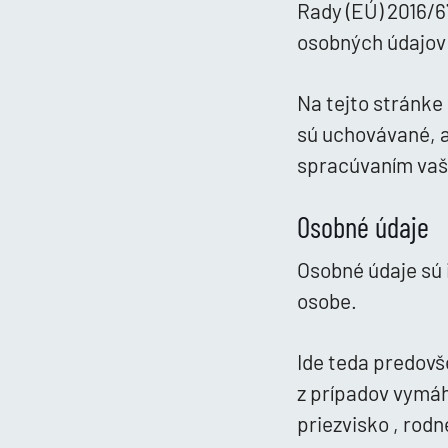
Rady (EÚ) 2016/67
osobných údajov 
Na tejto stránke
sú uchovávané, a
spracúvaním vaš
Osobné údaje
Osobné údaje sú i
osobe.
Ide teda predovš
z prípadov vymá
priezvisko , rodn