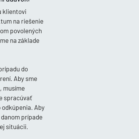
 klientovi
ktum na riešenie
nom povolených
ame na základe
prípadu do
trení. Aby sme
k, musíme
e spracúvať
o odkúpenia. Aby
v danom prípade
j situácii.