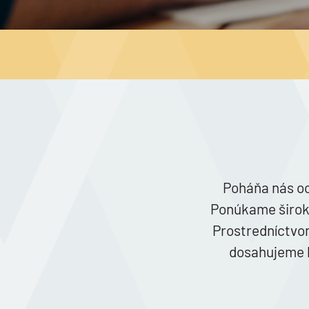
Poháňa nás oc
Ponúkame širokú
Prostredníctvom
dosahujeme le