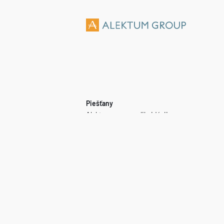
Piešťany
Alektum, s. r. o. v likvidácii
Lazaretská 23
811 09 Bratislava
IČO:
44 721 587
DIČ:
2022828533
ASINS:
Naša spoločnosť je členom Asociácie slovenských inkasných spoločností. Etický