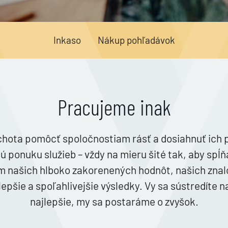
Inkaso
Nákup pohľadávok
Pracujeme inak
hota pomôcť spoločnostiam rásť a dosiahnuť ich p
 ponuku služieb – vždy na mieru šité tak, aby spĺňa
 našich hlboko zakorenených hodnôt, našich znalo
pšie a spoľahlivejšie výsledky. Vy sa sústredíte na
najlepšie, my sa postaráme o zvyšok.