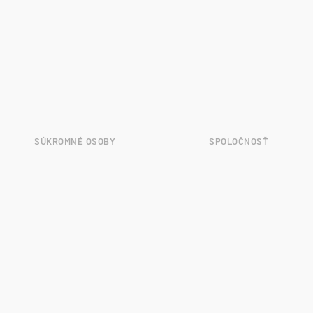
SÚKROMNÉ OSOBY
SPOLOČNOSŤ
Zákaznícky servis
Naše služby
Tipy a rady
O nás
Kontakt
 kódex asociácie naši zamestnanci aktívne uplatňujú v rámci všetkých operačných postu