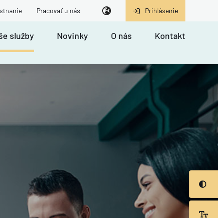
stnanie
Pracovať u nás
Prihlásenie
še služby
Novinky
O nás
Kontakt