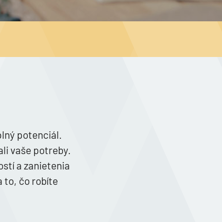
lný potenciál.
li vaše potreby.
stí a zanietenia
 to, čo robíte